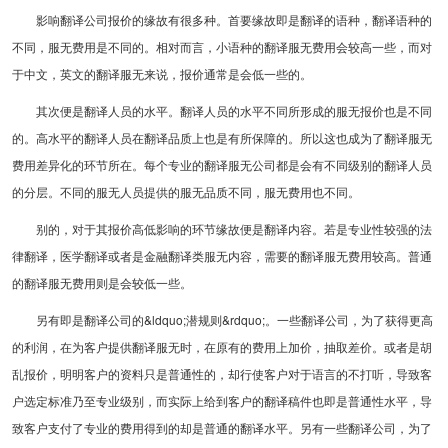
影响翻译公司报价的缘故有很多种。首要缘故即是翻译的语种，翻译语种的
不同，服无费用是不同的。相对而言，小语种的翻译服无费用会较高一些，而对
于中文，英文的翻译服无来说，报价通常是会低一些的。
其次便是翻译人员的水平。翻译人员的水平不同所形成的服无报价也是不同
的。高水平的翻译人员在翻译品质上也是有所保障的。所以这也成为了翻译服无
费用差异化的环节所在。每个专业的翻译服无公司都是会有不同级别的翻译人员
的分层。不同的服无人员提供的服无品质不同，服无费用也不同。
别的，对于其报价高低影响的环节缘故便是翻译内容。若是专业性较强的法
律翻译，医学翻译或者是金融翻译类服无内容，需要的翻译服无费用较高。普通
的翻译服无费用则是会较低一些。
另有即是翻译公司的&ldquo;潜规则&rdquo;。一些翻译公司，为了获得更高
的利润，在为客户提供翻译服无时，在原有的费用上加价，抽取差价。或者是胡
乱报价，明明客户的资料只是普通性的，却行使客户对于语言的不打听，导致客
户选定标准乃至专业级别，而实际上给到客户的翻译稿件也即是普通性水平，导
致客户支付了专业的费用得到的却是普通的翻译水平。另有一些翻译公司，为了