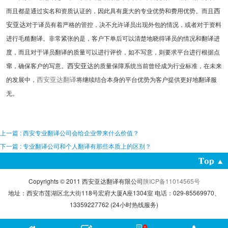
西
而且都是通过实名和资质认证的，因此具有庞大的专业优势和费用优势。而且
安亚达
对于译员有着严格的管控，决不允许译员出现外包的情况，或者对于资料
进行毛糙翻译。非常紧张的是，客户下单后可以清楚地晓得译员的情况和翻译进
度，而且对于译员翻译的质量可以进行评价，如不写意，则要求平台进行根据点
西安亚达
窜，确保客户的写意。
的质量保障系统当前曾经成为行业标准，在未来
西安亚达翻译
的发展中，
将继续结合本身的平台优势为客户提供更好地翻译服
无。
上一篇 : 西安专业翻译公司会给企业带来什么价值？
下一篇 : 专业翻译公司和个人翻译有那些本质上的区别？
Copyrights © 2011 西安亚达翻译有限公司
陕ICP备11014565号
地址：西安市莲湖区北大街118号宏府大厦A座1304室 电话：029-85569970、
13359227762 (24小时热线服务)