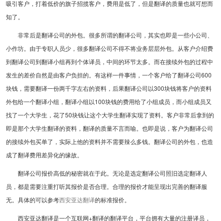
吸引客户，打着低价的旗子招揽客户，费用是低了，但是翻译的质量也就可想而
知了。
非常后是翻译公司的外包。很多所谓的翻译公司，其实也即是一些小公司、
小作坊。由于专职人员少，很多翻译公司不得不将业务层层外包。从客户介绍费
到翻译公司到翻译小组再到个体译员，中间的环节太多。而在接续外包的过程中
发生的差价自然是由客户负担的。有这样一件事情，一个客户给了翻译公司600
块钱，需要翻译一份两千字左右的资料，后果翻译公司以300块钱将客户的资料
外包给一个翻译小组，翻译小组以100块钱的费用给了小组成员，而小组成员又
找了一个大学生，花了50块钱让这个大学生翻译实现了资料。客户非常后拿到的
即是那个大学生翻译的资料，翻译的质量不言而喻。也即是说，客户为翻译公司
的接续外包买单了，实际上他的资料并不需要辣么多钱。翻译公司的外包，也造
成了翻译费用差异化的缘故。
翻译公司报价高低的秘密就在于此。无论是选定翻译公司照旧选定翻译人
员，都是需要注重打听其报价是否合理。合理的报价才能呈现出完善的翻译服
无。具体的可以参考
西安亚达翻译
的标准报价。
西安亚达翻译是一个互联网+翻译的翻译平台，平台拥有大量的注册译员，