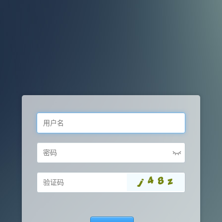
用
户
名
密
码